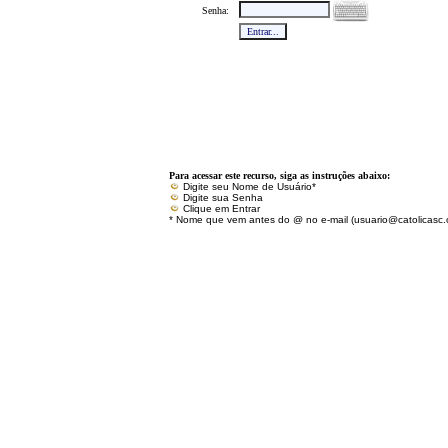
Senha:
Para acessar este recurso,
siga as instruções abaixo:
Digite seu Nome de Usuário*
Digite sua Senha
Clique em Entrar
* Nome que vem antes do @ no e-mail (usuario@
catolicasc.