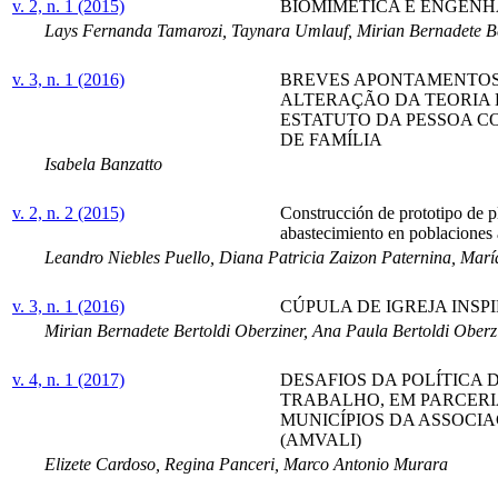
v. 2, n. 1 (2015)
BIOMIMÉTICA E ENGENHA
Lays Fernanda Tamarozi, Taynara Umlauf, Mirian Bernadete Ber
v. 3, n. 1 (2016)
BREVES APONTAMENTOS
ALTERAÇÃO DA TEORIA 
ESTATUTO DA PESSOA CO
DE FAMÍLIA
Isabela Banzatto
v. 2, n. 2 (2015)
Construcción de prototipo de p
abastecimiento en poblaciones 
Leandro Niebles Puello, Diana Patricia Zaizon Paternina, Mar
v. 3, n. 1 (2016)
CÚPULA DE IGREJA INSP
Mirian Bernadete Bertoldi Oberziner, Ana Paula Bertoldi Oberz
v. 4, n. 1 (2017)
DESAFIOS DA POLÍTICA 
TRABALHO, EM PARCERIA
MUNICÍPIOS DA ASSOCI
(AMVALI)
Elizete Cardoso, Regina Panceri, Marco Antonio Murara