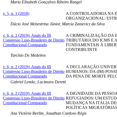
Maria Elisabeth Gonçalves Ribeiro Rangel
v. 5, n. 1 (2018)
A CONTROLADORIA NA 
ORGANIZACIONAL: ESTR
Dácio José Menestrina Júnior, Marcia Zanievicz da Silva
v. 6, n. 2 (2019): Anais do III
A CRIMINALIZAÇÃO DA 
Congresso Luso-Brasileiro de Direito
TRIBUTÁRIA DO ICMS E 
Constitucional Comparado
FUNDAMENTAIS À LIBER
CONTRIBUINTE
Tarcísio De Medeiros
v. 6, n. 2 (2019): Anais do III
A DECLARAÇÃO UNIVERS
Congresso Luso-Brasileiro de Direito
HUMANOS: DA (IM) POSS
Constitucional Comparado
DA PENA DE MORTE PELO
Gabriel Lemke, Lucimara Deretti
v. 6, n. 2 (2019): Anais do III
A DIGNIDADE DA PESSO
Congresso Luso-Brasileiro de Direito
REFUGIADOS: UM ESTUD
Constitucional Comparado
MUDANÇA NA ITÁLIA D
POLÍTICAS MIGRATÓRIA
Ana Victória Berlim, Jonathan Cardoso Régis