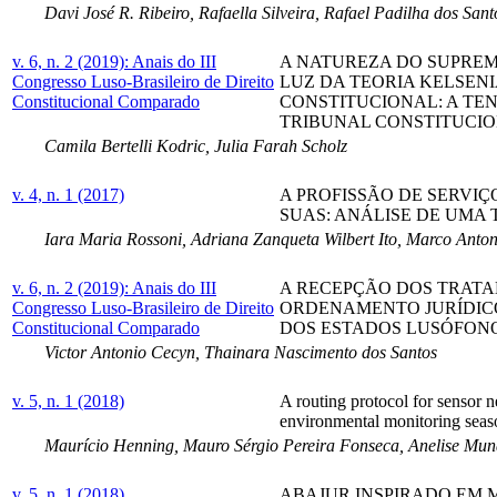
Davi José R. Ribeiro, Rafaella Silveira, Rafael Padilha dos Sant
v. 6, n. 2 (2019): Anais do III
A NATUREZA DO SUPREM
Congresso Luso-Brasileiro de Direito
LUZ DA TEORIA KELSENI
Constitucional Comparado
CONSTITUCIONAL: A TE
TRIBUNAL CONSTITUCIO
Camila Bertelli Kodric, Julia Farah Scholz
v. 4, n. 1 (2017)
A PROFISSÃO DE SERVIÇ
SUAS: ANÁLISE DE UMA 
Iara Maria Rossoni, Adriana Zanqueta Wilbert Ito, Marco Anto
v. 6, n. 2 (2019): Anais do III
A RECEPÇÃO DOS TRATA
Congresso Luso-Brasileiro de Direito
ORDENAMENTO JURÍDICO
Constitucional Comparado
DOS ESTADOS LUSÓFON
Victor Antonio Cecyn, Thainara Nascimento dos Santos
v. 5, n. 1 (2018)
A routing protocol for sensor n
environmental monitoring seas
Maurício Henning, Mauro Sérgio Pereira Fonseca, Anelise Mun
v. 5, n. 1 (2018)
ABAJUR INSPIRADO EM