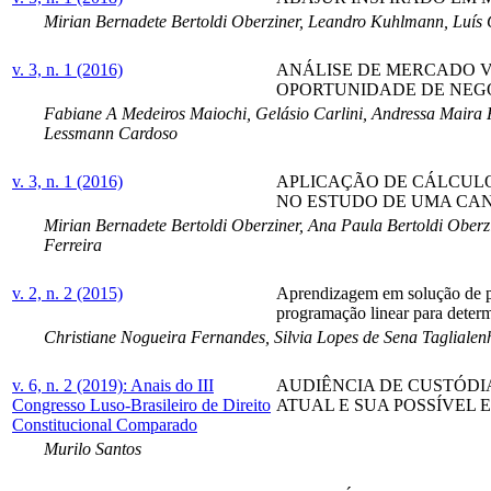
Mirian Bernadete Bertoldi Oberziner, Leandro Kuhlmann, Luís 
v. 3, n. 1 (2016)
ANÁLISE DE MERCADO V
OPORTUNIDADE DE NEG
Fabiane A Medeiros Maiochi, Gelásio Carlini, Andressa Maira He
Lessmann Cardoso
v. 3, n. 1 (2016)
APLICAÇÃO DE CÁLCULO
NO ESTUDO DE UMA CA
Mirian Bernadete Bertoldi Oberziner, Ana Paula Bertoldi Oberzi
Ferreira
v. 2, n. 2 (2015)
Aprendizagem em solução de pr
programação linear para deter
Christiane Nogueira Fernandes, Silvia Lopes de Sena Taglialenh
v. 6, n. 2 (2019): Anais do III
AUDIÊNCIA DE CUSTÓDIA
Congresso Luso-Brasileiro de Direito
ATUAL E SUA POSSÍVEL 
Constitucional Comparado
Murilo Santos