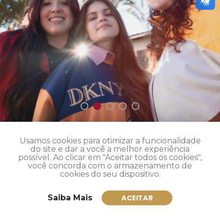
Usamos cookies para otimizar a funcionalidade
Cursos de Graduação
do site e dar a você a melhor experiência
possível. Ao clicar em "Aceitar todos os cookies",
você concorda com o armazenamento de
cookies do seu dispositivo.
Saiba Mais
ACEITAR
Mais de 40 cursos
Ver todos
Inscreva-se